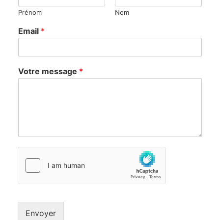
Prénom
Nom
N
Email
*
o
m
m
e
Votre message
*
s
s
a
g
e
V
o
t
r
e
Envoyer