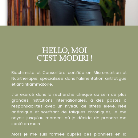
HELLO, MOI
C’EST MODIRI !
Biochimiste et Conseillère certifiée en Micronutrition et
Nutrithérapie, spécialisée dans l’alimentation antifatigue
et antiinflammatoire.
J’ai exercé dans la recherche clinique au sein de plus
grandes institutions internationales, à des postes à
responsabilités avec un niveau de stress élevé. Née
anémique et souffrant de fatigues chroniques, je me
noyais jusqu’au moment où je décide de prendre ma
santé en main.
Alors je me suis formée auprès des pionniers en la